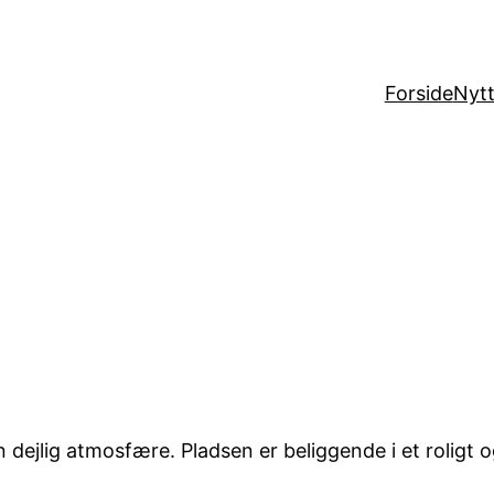
Forside
Nytt
n dejlig atmosfære. Pladsen er beliggende i et roli