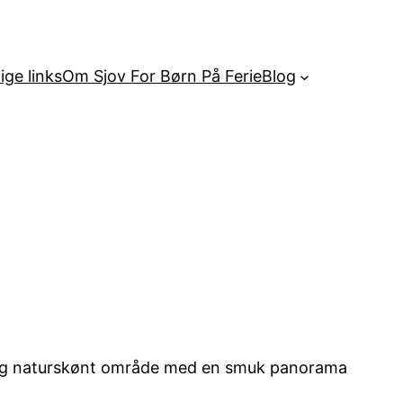
ige links
Om Sjov For Børn På Ferie
Blog
gt og naturskønt område med en smuk panorama