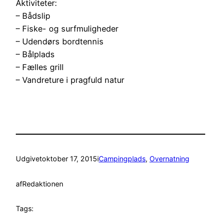
Aktiviteter:
– Bådslip
– Fiske- og surfmuligheder
– Udendørs bordtennis
– Bålplads
– Fælles grill
– Vandreture i pragfuld natur
Udgivet
oktober 17, 2015
i
Campingplads
, 
Overnatning
af
Redaktionen
Tags: