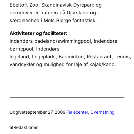
Ebeltoft Zoo, Skandinavisk Dyrepark og
derudover er naturen på Djursland og i
særdeleshed i Mols Bjerge fantastisk.
Aktiviteter og faciliteter:
Indendørs badeland/swimmingpool, Indendørs
børnepool, Indendørs
legeland, Legeplads, Badminton, Restaurant, Tennis,
vandcykler og mulighed for leje af kajak/kano.
Udgivet
september 27, 2009
i
Feriecenter
, 
Overnatning
af
Redaktionen