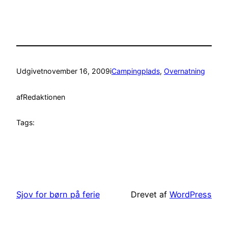
Udgivet
november 16, 2009
i
Campingplads
, 
Overnatning
af
Redaktionen
Tags:
Sjov for børn på ferie
Drevet af
WordPress