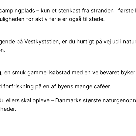
ampingplads – kun et stenkast fra stranden i første k
ligheden for aktiv ferie er også til stede.
gende på Vestkyststien, er du hurtigt på vej ud i na
en.
g, en smuk gammel købstad med en velbevaret bykerne
ld forfriskning på en af byens mange caféer.
du ellers skal opleve – Danmarks største naturgenopr
gheder.