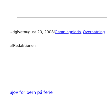
Udgivet
august 20, 2008
i
Campingplads
, 
Overnatning
af
Redaktionen
Sjov for børn på ferie