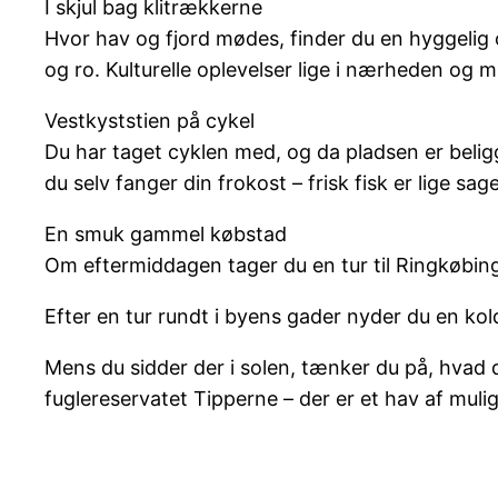
I skjul bag klitrækkerne
Hvor hav og fjord mødes, finder du en hyggelig c
og ro. Kulturelle oplevelser lige i nærheden og mu
Vestkyststien på cykel
Du har taget cyklen med, og da pladsen er belig
du selv fanger din frokost – frisk fisk er lige sag
En smuk gammel købstad
Om eftermiddagen tager du en tur til Ringkøbin
Efter en tur rundt i byens gader nyder du en ko
Mens du sidder der i solen, tænker du på, hvad 
fuglereservatet Tipperne – der er et hav af muli