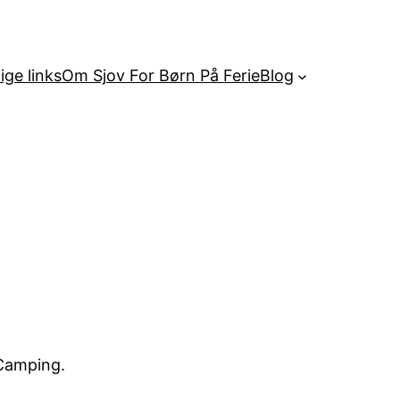
ige links
Om Sjov For Børn På Ferie
Blog
 Camping.