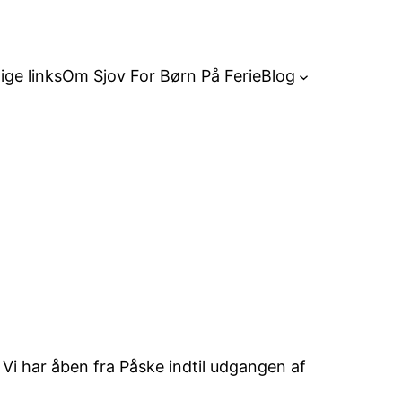
ige links
Om Sjov For Børn På Ferie
Blog
i har åben fra Påske indtil udgangen af