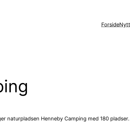
Forside
Nytt
ing
ger naturpladsen Henneby Camping med 180 pladser. V