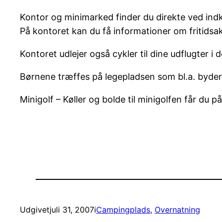
Kontor og minimarked finder du direkte ved indk
På kontoret kan du få informationer om fritidsak
Kontoret udlejer også cykler til dine udflugter 
Børnene træffes på legepladsen som bl.a. byder 
Minigolf – Køller og bolde til minigolfen får du p
Udgivet
juli 31, 2007
i
Campingplads
, 
Overnatning