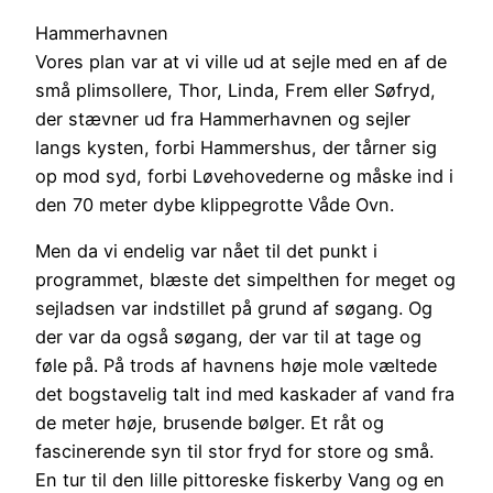
Hammerhavnen
Vores plan var at vi ville ud at sejle med en af de
små plimsollere, Thor, Linda, Frem eller Søfryd,
der stævner ud fra Hammerhavnen og sejler
langs kysten, forbi Hammershus, der tårner sig
op mod syd, forbi Løvehovederne og måske ind i
den 70 meter dybe klippegrotte Våde Ovn.
Men da vi endelig var nået til det punkt i
programmet, blæste det simpelthen for meget og
sejladsen var indstillet på grund af søgang. Og
der var da også søgang, der var til at tage og
føle på. På trods af havnens høje mole væltede
det bogstavelig talt ind med kaskader af vand fra
de meter høje, brusende bølger. Et råt og
fascinerende syn til stor fryd for store og små.
En tur til den lille pittoreske fiskerby Vang og en