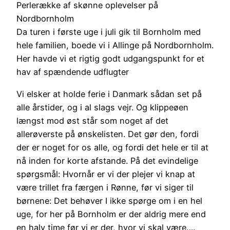
Perlerække af skønne oplevelser på
Nordbornholm
Da turen i første uge i juli gik til Bornholm med
hele familien, boede vi i Allinge på Nordbornholm.
Her havde vi et rigtig godt udgangspunkt for et
hav af spændende udflugter
Vi elsker at holde ferie i Danmark sådan set på
alle årstider, og i al slags vejr. Og klippeøen
længst mod øst står som noget af det
allerøverste på ønskelisten. Det gør den, fordi
der er noget for os alle, og fordi det hele er til at
nå inden for korte afstande. På det evindelige
spørgsmål: Hvornår er vi der plejer vi knap at
være trillet fra færgen i Rønne, før vi siger til
børnene: Det behøver I ikke spørge om i en hel
uge, for her på Bornholm er der aldrig mere end
en halv time før vi er der, hvor vi skal være….