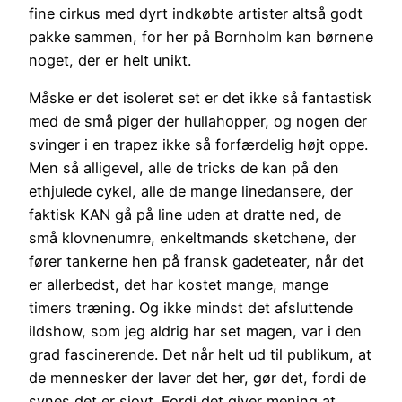
fine cirkus med dyrt indkøbte artister altså godt
pakke sammen, for her på Bornholm kan børnene
noget, der er helt unikt.
Måske er det isoleret set er det ikke så fantastisk
med de små piger der hullahopper, og nogen der
svinger i en trapez ikke så forfærdelig højt oppe.
Men så alligevel, alle de tricks de kan på den
ethjulede cykel, alle de mange linedansere, der
faktisk KAN gå på line uden at dratte ned, de
små klovnenumre, enkeltmands sketchene, der
fører tankerne hen på fransk gadeteater, når det
er allerbedst, det har kostet mange, mange
timers træning. Og ikke mindst det afsluttende
ildshow, som jeg aldrig har set magen, var i den
grad fascinerende. Det når helt ud til publikum, at
de mennesker der laver det her, gør det, fordi de
synes det er sjovt. Fordi det giver mening at