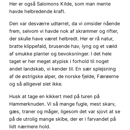
Her er også Salomons Kilde, som man mente
havde helbredende kraft.
Den var desværre udtørret, da vi omsider nående
frem, selvom vi havde nok af skrammer og rifter,
der skulle have været helbredt. Her er rå natur,
bratte klippefald, brusende hav, lyng og et væld
af smukke planter og bevoksninger. I det hele
taget er her meget atypisk i forhold til noget
andet landskab, vi kender til. En sær splejsning
af de østrigske alper, de norske fjelde, Færøerne
og så alligevel slet ikke.
Husk at tage en kikkert med på turen på
Hammerknuden. Vi så mange fugle, mest skarv,
gæs, traner og måger, ligesom det var sjovt at se
på de utrolig mange skibe, der er i farvandet på
lidt nærmere hold.