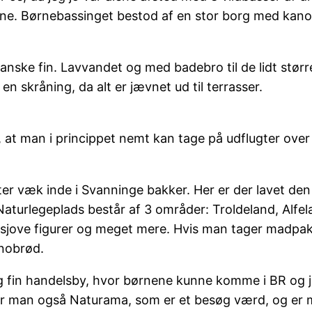
ne. Børnebassinget bestod af en stor borg med kanon
anske fin. Lavvandet og med badebro til de lidt stør
n skråning, da alt er jævnet ud til terrasser.
ig, at man i princippet nemt kan tage på udflugter ov
tter væk inde i Svanninge bakker. Her er der lavet de
turlegeplads består af 3 områder: Troldeland, Alfel
, sjove figurer og meget mere. Hvis man tager madpakk
snobrød.
ig fin handelsby, hvor børnene kunne komme i BR og je
er man også Naturama, som er et besøg værd, og er ma