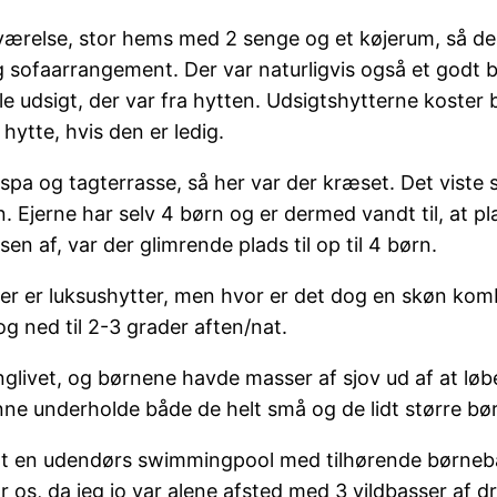
værelse, stor hems med 2 senge og et køjerum, så de
 sofaarrangement. Der var naturligvis også et godt 
le udsigt, der var fra hytten. Udsigtshytterne koster
hytte, hvis den er ledig.
pa og tagterrasse, så her var der kræset. Det viste 
en. Ejerne har selv 4 børn og er dermed vandt til, at 
en af, var der glimrende plads til op til 4 børn.
der er luksushytter, men hvor er det dog en skøn kombi
g ned til 2-3 grader aften/nat.
livet, og børnene havde masser af sjov ud af at løbe f
ne underholde både de helt små og de lidt større bø
t en udendørs swimmingpool med tilhørende børnebas
for os, da jeg jo var alene afsted med 3 vildbasser af