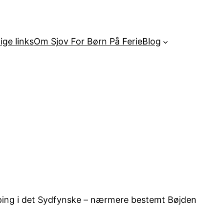
ige links
Om Sjov For Børn På Ferie
Blog
amping i det Sydfynske – nærmere bestemt Bøjden