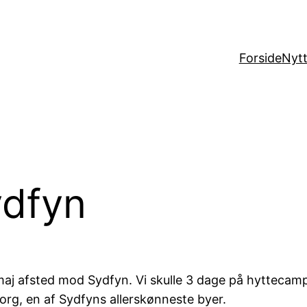
Forside
Nytt
ydfyn
f maj afsted mod Sydfyn. Vi skulle 3 dage på hyttec
org, en af Sydfyns allerskønneste byer.