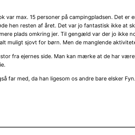
nok var max. 15 personer på campingpladsen. Det er e
øde hen resten af året. Det var jo fantastisk ikke at sk
 mere plads omkring jer. Til gengæld var der jo ikke n
 alt muligt sjovt for børn. Men de manglende aktivi
r stor fra ejernes side. Man kan mærke at de har være
ie.
også far med, da han ligesom os andre bare elsker Fyn