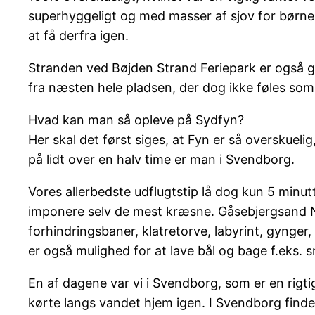
superhyggeligt og med masser af sjov for børne
at få derfra igen.
Stranden ved Bøjden Strand Feriepark er også g
fra næsten hele pladsen, der dog ikke føles som e
Hvad kan man så opleve på Sydfyn?
Her skal det først siges, at Fyn er så overskuel
på lidt over en halv time er man i Svendborg.
Vores allerbedste udflugtstip lå dog kun 5 minu
imponere selv de mest kræsne. Gåsebjergsand Na
forhindringsbaner, klatretorve, labyrint, gynger
er også mulighed for at lave bål og bage f.eks. 
En af dagene var vi i Svendborg, som er en rigt
kørte langs vandet hjem igen. I Svendborg find