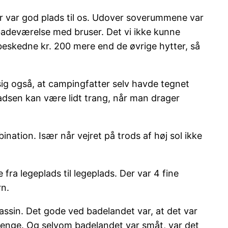
r var god plads til os. Udover soverummene var
badeværelse med bruser. Det vi ikke kunne
 beskedne kr. 200 mere end de øvrige hytter, så
sig også, at campingfatter selv havde tegnet
pladsen kan være lidt trang, når man drager
nation. Især når vejret på trods af høj sol ikke
ra legeplads til legeplads. Der var 4 fine
rn.
sin. Det gode ved badelandet var, at det var
 drenge. Og selvom badelandet var småt, var det