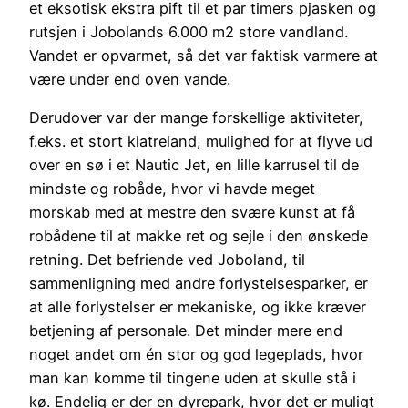
et eksotisk ekstra pift til et par timers pjasken og
rutsjen i Jobolands 6.000 m2 store vandland.
Vandet er opvarmet, så det var faktisk varmere at
være under end oven vande.
Derudover var der mange forskellige aktiviteter,
f.eks. et stort klatreland, mulighed for at flyve ud
over en sø i et Nautic Jet, en lille karrusel til de
mindste og robåde, hvor vi havde meget
morskab med at mestre den svære kunst at få
robådene til at makke ret og sejle i den ønskede
retning. Det befriende ved Joboland, til
sammenligning med andre forlystelsesparker, er
at alle forlystelser er mekaniske, og ikke kræver
betjening af personale. Det minder mere end
noget andet om én stor og god legeplads, hvor
man kan komme til tingene uden at skulle stå i
kø. Endelig er der en dyrepark, hvor det er muligt