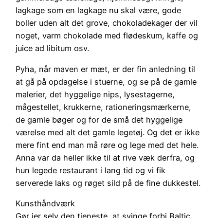
lagkage som en lagkage nu skal være, gode
boller uden alt det grove, chokoladekager der vil
noget, varm chokolade med flødeskum, kaffe og
juice ad libitum osv.
Pyha, når maven er mæt, er der fin anledning til
at gå på opdagelse i stuerne, og se på de gamle
malerier, det hyggelige nips, lysestagerne,
mågestellet, krukkerne, rationeringsmærkerne,
de gamle bøger og for de små det hyggelige
værelse med alt det gamle legetøj. Og det er ikke
mere fint end man må røre og lege med det hele.
Anna var da heller ikke til at rive væk derfra, og
hun legede restaurant i lang tid og vi fik
serverede laks og røget sild på de fine dukkestel.
Kunsthåndværk
Gør jer selv den tjeneste, at svinge forbi Baltic