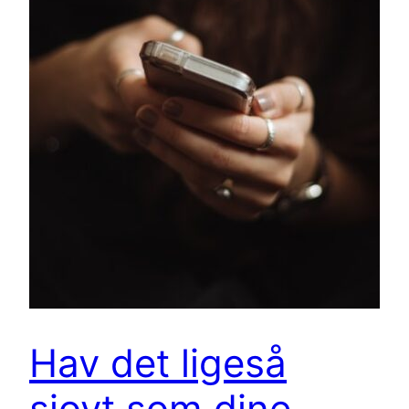
Hav det ligeså
sjovt som dine